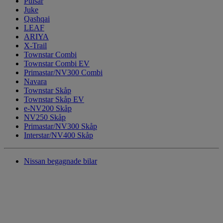
Pulsar
Juke
Qashqai
LEAF
ARIYA
X-Trail
Townstar Combi
Townstar Combi EV
Primastar/NV300 Combi
Navara
Townstar Skåp
Townstar Skåp EV
e-NV200 Skåp
NV250 Skåp
Primastar/NV300 Skåp
Interstar/NV400 Skåp
Nissan begagnade bilar