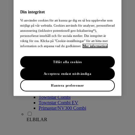
PERSONBILAR
Din integritet
Vi använder cookies för att kunna ge dig en så bra upplevelse som
möjligt på vår websida. Cookies används för analyser, personifierad
annonsering (inklusive potentionell geo-lokalisering*),
personofierat innehåll och för sociala medier. Din integritet är
viktig för oss. Klicka på "Cookie-inställningar" för att hitta mer
information och anpassa vad du godkänner.
Mer information
Micra
Note
Tillåt alla cookies
Pulsar
Juke
Acceptera endast nödvändiga
Qashqai
LEAF
Hantera preferenser
ARIYA
X-Trail
Townstar Combi
Townstar Combi EV
Primastar/NV300 Combi
ELBILAR