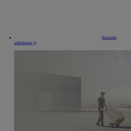
Sparade
sökningar (
)