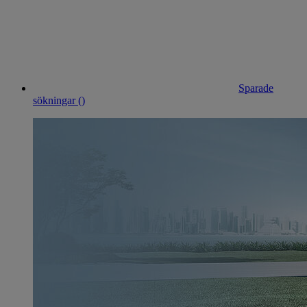
Sparade
sökningar (
)