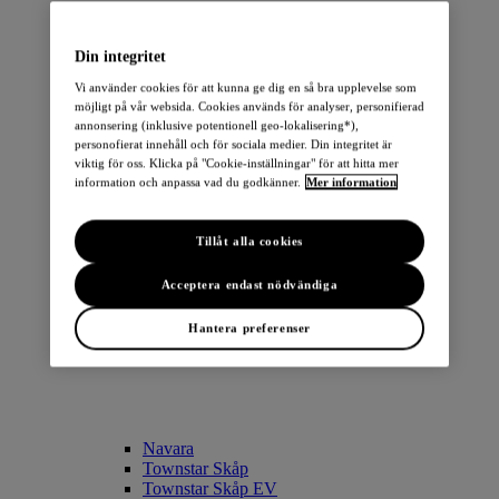
Din integritet
Vi använder cookies för att kunna ge dig en så bra upplevelse som
möjligt på vår websida. Cookies används för analyser, personifierad
annonsering (inklusive potentionell geo-lokalisering*),
LEAF
personofierat innehåll och för sociala medier. Din integritet är
ARIYA
viktig för oss. Klicka på "Cookie-inställningar" för att hitta mer
Townstar Combi EV
information och anpassa vad du godkänner.
Mer information
Townstar Skåp EV
e-NV200 Skåp
Tillåt alla cookies
TRANSPORTBILAR
Acceptera endast nödvändiga
Hantera preferenser
Navara
Townstar Skåp
Townstar Skåp EV