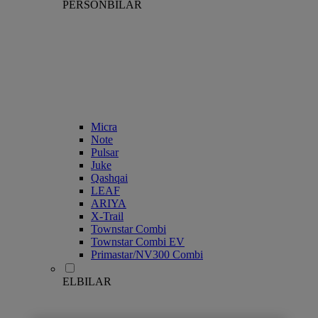
PERSONBILAR
Micra
Note
Pulsar
Juke
Qashqai
LEAF
ARIYA
X-Trail
Townstar Combi
Townstar Combi EV
Primastar/NV300 Combi
ELBILAR