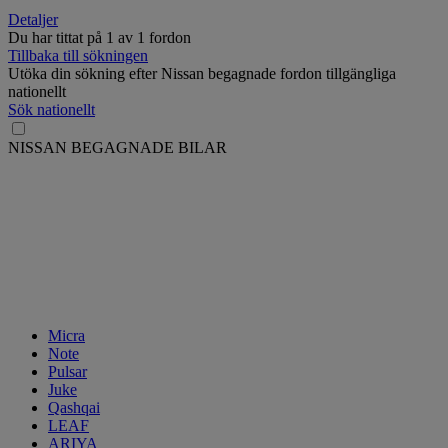
Detaljer
Du har tittat på
1
av
1 fordon
Tillbaka till sökningen
Utöka din sökning efter Nissan begagnade fordon tillgängliga
nationellt
Sök nationellt
NISSAN BEGAGNADE BILAR
Micra
Note
Pulsar
Juke
Qashqai
LEAF
ARIYA