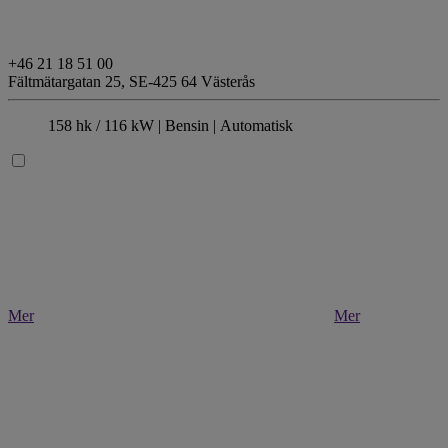
+46 21 18 51 00
Fältmätargatan 25,
SE-425 64 Västerås
158 hk / 116 kW |
Bensin
| Automatisk
Mer
Mer