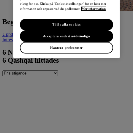
viktig för oss. Klicka på "Cookie-inställningar" för att hitta mer
information och anpassa vad du godkänner.
Mer information
Begagnad Nissan Qashqai
Tillåt alla cookies
Uppdatera sökning
Acceptera endast nödvändiga
Intresserad av en ny bil? Sök i vårt lager av nya bilar HÄR
Hantera preferenser
6
Nissan Qashqai hittades
6
Qashqai hittades