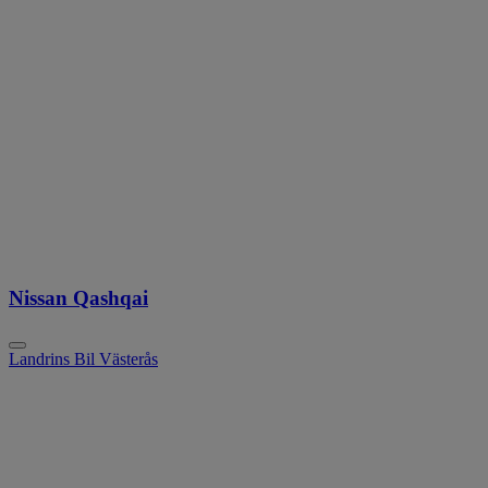
Nissan Qashqai
Landrins Bil Västerås