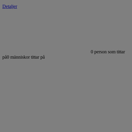
Detaljer
0
person som tittar
på
0
människor tittar på