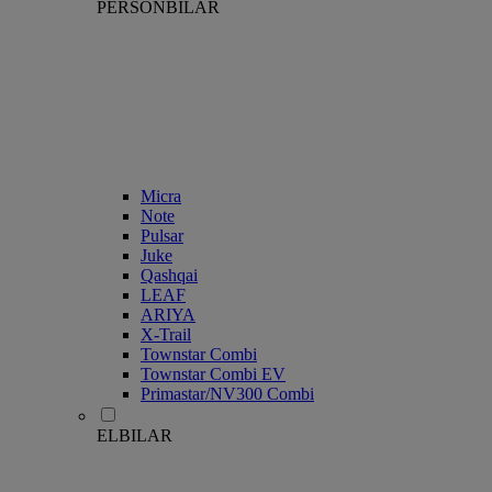
PERSONBILAR
Micra
Note
Pulsar
Juke
Qashqai
LEAF
ARIYA
X-Trail
Townstar Combi
Townstar Combi EV
Primastar/NV300 Combi
ELBILAR