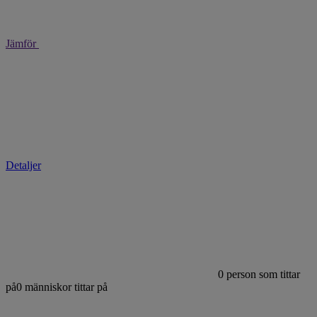
Jämför
Detaljer
0
person som tittar
på
0
människor tittar på