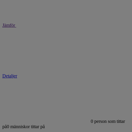
Jämför
Detaljer
0
person som tittar
på
0
människor tittar på