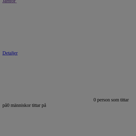
Jämför
Detaljer
0
person som tittar
på
0
människor tittar på