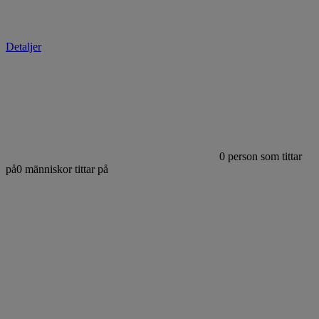
Detaljer
0
person som tittar
på
0
människor tittar på