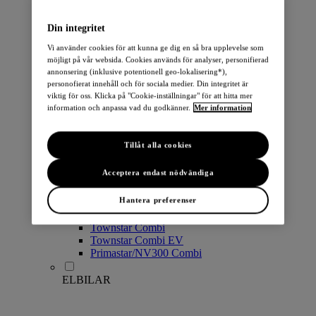
PERSONBILAR
Din integritet
Vi använder cookies för att kunna ge dig en så bra upplevelse som
möjligt på vår websida. Cookies används för analyser, personifierad
annonsering (inklusive potentionell geo-lokalisering*),
personofierat innehåll och för sociala medier. Din integritet är
viktig för oss. Klicka på "Cookie-inställningar" för att hitta mer
information och anpassa vad du godkänner.
Mer information
Micra
Note
Tillåt alla cookies
Pulsar
Juke
Acceptera endast nödvändiga
Qashqai
LEAF
Hantera preferenser
ARIYA
X-Trail
Townstar Combi
Townstar Combi EV
Primastar/NV300 Combi
ELBILAR