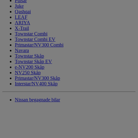
Pulsar
Juke
Qashqai
LEAF
ARIYA
X-Trail
Townstar Combi
Townstar Combi EV
Primastar/NV300 Combi
Navara
Townstar Skåp
Townstar Skåp EV
e-NV200 Skåp
NV250 Skåp
Primastar/NV300 Skåp
Interstar/NV400 Skåp
Nissan begagnade bilar