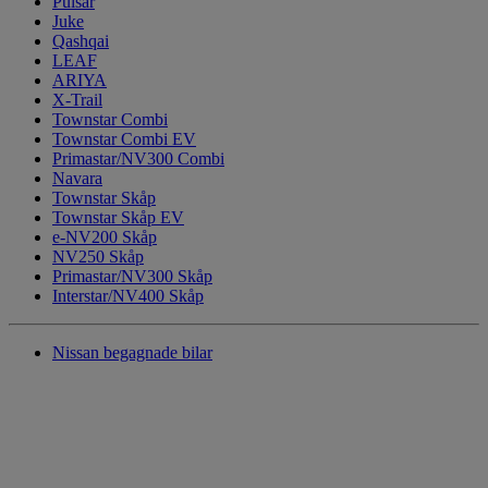
Pulsar
Juke
Qashqai
LEAF
ARIYA
X-Trail
Townstar Combi
Townstar Combi EV
Primastar/NV300 Combi
Navara
Townstar Skåp
Townstar Skåp EV
e-NV200 Skåp
NV250 Skåp
Primastar/NV300 Skåp
Interstar/NV400 Skåp
Nissan begagnade bilar