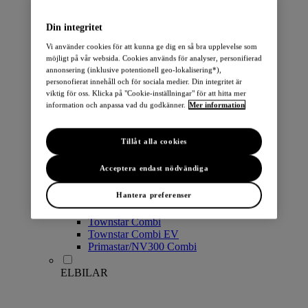
PERSONBILAR
Din integritet
Vi använder cookies för att kunna ge dig en så bra upplevelse som
möjligt på vår websida. Cookies används för analyser, personifierad
annonsering (inklusive potentionell geo-lokalisering*),
personofierat innehåll och för sociala medier. Din integritet är
viktig för oss. Klicka på "Cookie-inställningar" för att hitta mer
information och anpassa vad du godkänner.
Mer information
Micra
Note
Tillåt alla cookies
Pulsar
Juke
Acceptera endast nödvändiga
Qashqai
LEAF
Hantera preferenser
ARIYA
X-Trail
Townstar Combi
Townstar Combi EV
Primastar/NV300 Combi
ELBILAR