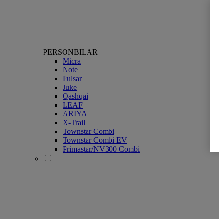
PERSONBILAR
Micra
Note
Pulsar
Juke
Qashqai
LEAF
ARIYA
X-Trail
Townstar Combi
Townstar Combi EV
Primastar/NV300 Combi