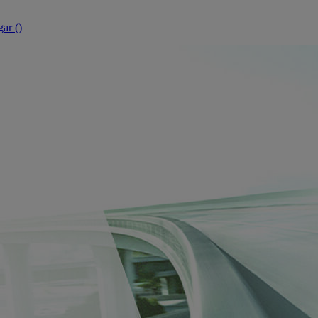
ar (
)