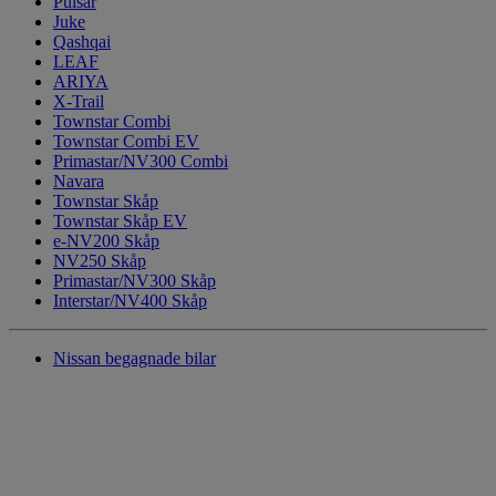
Pulsar
Juke
Qashqai
LEAF
ARIYA
X-Trail
Townstar Combi
Townstar Combi EV
Primastar/NV300 Combi
Navara
Townstar Skåp
Townstar Skåp EV
e-NV200 Skåp
NV250 Skåp
Primastar/NV300 Skåp
Interstar/NV400 Skåp
Nissan begagnade bilar