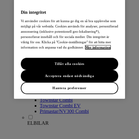
PERSONBILAR
Din integritet
Vi använder cookies för att kunna ge dig en så bra upplevelse som
möjligt på vår websida. Cookies används för analyser, personifierad
annonsering (inklusive potentionell geo-lokalisering*),
personofierat innehåll och för sociala medier. Din integritet är
viktig för oss. Klicka på "Cookie-inställningar" för att hitta mer
information och anpassa vad du godkänner.
Mer information
Micra
Note
Tillåt alla cookies
Pulsar
Juke
Acceptera endast nödvändiga
Qashqai
LEAF
Hantera preferenser
ARIYA
X-Trail
Townstar Combi
Townstar Combi EV
Primastar/NV300 Combi
ELBILAR