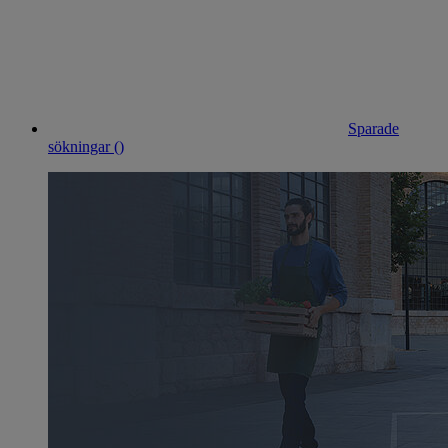
Sparade
sökningar (
)