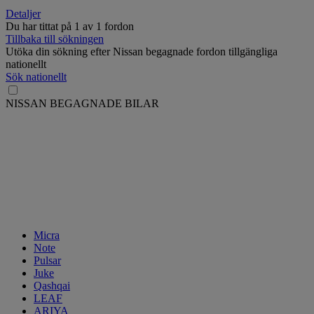
Detaljer
Du har tittat på
1
av
1 fordon
Tillbaka till sökningen
Utöka din sökning efter Nissan begagnade fordon tillgängliga
nationellt
Sök nationellt
NISSAN BEGAGNADE BILAR
Micra
Note
Pulsar
Juke
Qashqai
LEAF
ARIYA