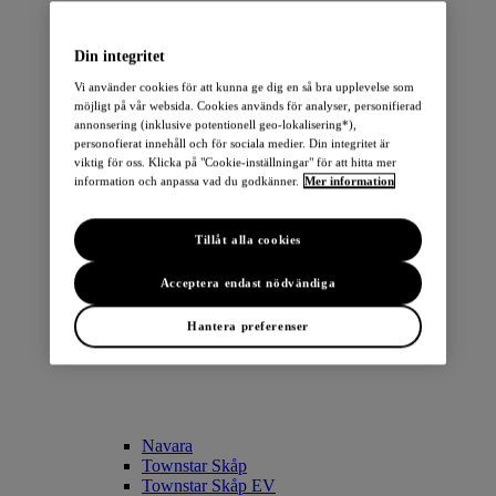
Din integritet
Vi använder cookies för att kunna ge dig en så bra upplevelse som
möjligt på vår websida. Cookies används för analyser, personifierad
annonsering (inklusive potentionell geo-lokalisering*),
LEAF
personofierat innehåll och för sociala medier. Din integritet är
ARIYA
viktig för oss. Klicka på "Cookie-inställningar" för att hitta mer
Townstar Combi EV
information och anpassa vad du godkänner.
Mer information
Townstar Skåp EV
e-NV200 Skåp
Tillåt alla cookies
TRANSPORTBILAR
Acceptera endast nödvändiga
Hantera preferenser
Navara
Townstar Skåp
Townstar Skåp EV