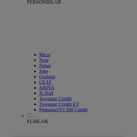
PERSONBILAR
Micra
Note
Pulsar
Juke
Qashqai
LEAF
ARIYA
X-Trail
Townstar Combi
Townstar Combi EV
Primastar/NV300 Combi
ELBILAR