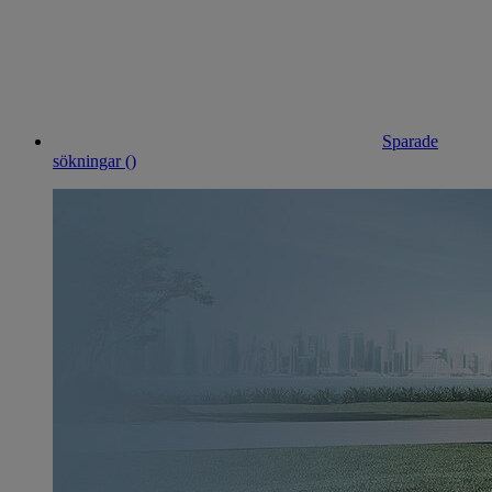
Sparade
sökningar (
)